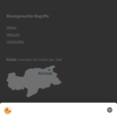
Meistgesuchte Begriffe
Wetter
Webcam
Unterkünfte
Karte
,
kommen Sie sicher ans Ziel!
Folgen Sie uns
, VIVOSüdtirol