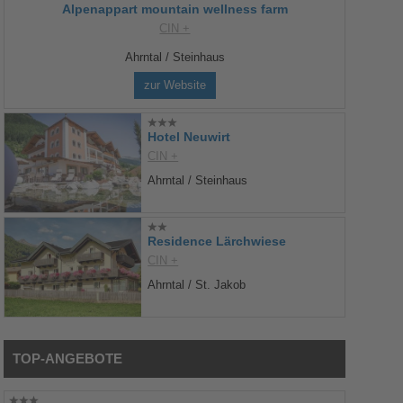
Alpenappart mountain wellness farm
CIN +
Ahrntal / Steinhaus
zur Website
Hotel Neuwirt
CIN +
Ahrntal / Steinhaus
Residence Lärchwiese
CIN +
Ahrntal / St. Jakob
TOP-ANGEBOTE