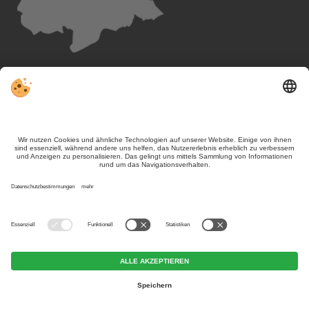
Folgen Sie uns
, VIVOSüdtirol
-
Kontakt / Impressum
Datenschutz
Sitemap
Individuelle Cookie-Einstellungen
MwSt.-Nr. IT02365710215
Trotz genauer Arbeit und ständigem Aktualisieren der Inhalte, können
Fehler auftreten. Wir übernehmen keine Gewähr für die Richtigkeit und
Vollständigkeit aller Informationen. Informieren Sie sich
sicherheitshalber nochmals beim Veranstalter vor Ort über die
aktuellen Bedingungen.