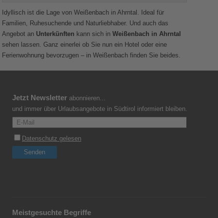
Idyllisch ist die Lage von Weißenbach in Ahrntal. Ideal für
Familien, Ruhesuchende und Naturliebhaber. Und auch das
Angebot an
Unterkünften
kann sich in
Weißenbach in Ahrntal
sehen lassen. Ganz einerlei ob Sie nun ein Hotel oder eine
Ferienwohnung bevorzugen – in Weißenbach finden Sie beides.
Jetzt Newsletter
abonnieren...
und immer über Urlaubsangebote in Südtirol informiert bleiben.
Meistgesuchte Begriffe